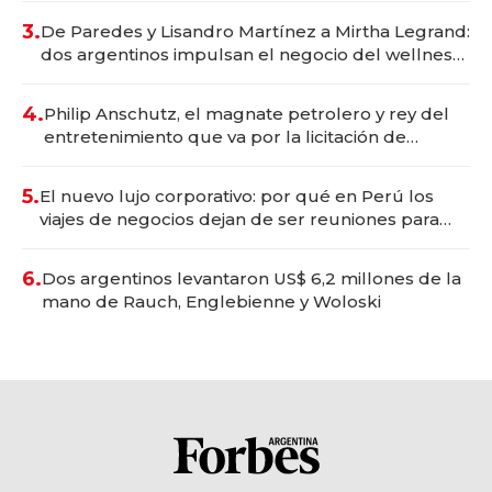
premium"
3.
De Paredes y Lisandro Martínez a Mirtha Legrand:
dos argentinos impulsan el negocio del wellness
deportivo y el cuidado corporal
4.
Philip Anschutz, el magnate petrolero y rey del
entretenimiento que va por la licitación de
Tecnópolis junto a Fénix
5.
El nuevo lujo corporativo: por qué en Perú los
viajes de negocios dejan de ser reuniones para
convertirse en experiencias transformadoras
6.
Dos argentinos levantaron US$ 6,2 millones de la
mano de Rauch, Englebienne y Woloski