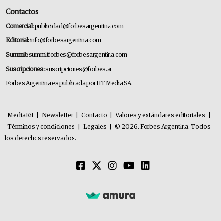
Contactos
Comercial:
publicidad@forbesargentina.com
Editorial:
info@forbesargentina.com
Summit:
summitforbes@forbesargentina.com
Suscripciones:
suscripciones@forbes.ar
Forbes Argentina es publicada por HT Media SA.
MediaKit
|
Newsletter
|
Contacto
|
Valores y estándares editoriales
|
Términos y condiciones
|
Legales
|
© 2026. Forbes Argentina. Todos
los derechos reservados.