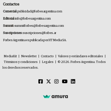
Contactos
Comercial:
publicidad@forbesargentina.com
Editorial:
info@forbesargentina.com
Summit:
summitforbes@forbesargentina.com
Suscripciones:
suscripciones@forbes.ar
Forbes Argentina es publicada por HT Media SA.
MediaKit
|
Newsletter
|
Contacto
|
Valores y estándares editoriales
|
Términos y condiciones
|
Legales
|
© 2026. Forbes Argentina. Todos
los derechos reservados.