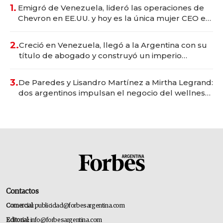
1.
Emigró de Venezuela, lideró las operaciones de
Chevron en EE.UU. y hoy es la única mujer CEO en
Vaca Muerta
2.
Creció en Venezuela, llegó a la Argentina con su
título de abogado y construyó un imperio
gastronómico que revoluciona las marcas "fast
premium"
3.
De Paredes y Lisandro Martínez a Mirtha Legrand:
dos argentinos impulsan el negocio del wellness
deportivo y el cuidado corporal
Contactos
Comercial:
publicidad@forbesargentina.com
Editorial:
info@forbesargentina.com