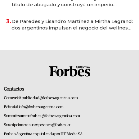
título de abogado y construyó un imperio
gastronómico que revoluciona las marcas "fast
premium"
3.
De Paredes y Lisandro Martínez a Mirtha Legrand:
dos argentinos impulsan el negocio del wellness
deportivo y el cuidado corporal
Contactos
Comercial:
publicidad@forbesargentina.com
Editorial:
info@forbesargentina.com
Summit:
summitforbes@forbesargentina.com
Suscripciones:
suscripciones@forbes.ar
Forbes Argentina es publicada por HT Media SA.