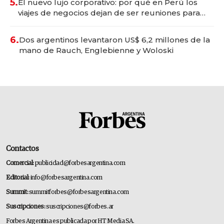
5.
El nuevo lujo corporativo: por qué en Perú los
viajes de negocios dejan de ser reuniones para
convertirse en experiencias transformadoras
6.
Dos argentinos levantaron US$ 6,2 millones de la
mano de Rauch, Englebienne y Woloski
Contactos
Comercial:
publicidad@forbesargentina.com
Editorial:
info@forbesargentina.com
Summit:
summitforbes@forbesargentina.com
Suscripciones:
suscripciones@forbes.ar
Forbes Argentina es publicada por HT Media SA.