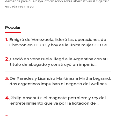
demanda para que haya información sobre alternativas al cigarrillo
es cada vez mayor.
Popular
1.
Emigró de Venezuela, lideró las operaciones de
Chevron en EE.UU. y hoy es la única mujer CEO en
Vaca Muerta
2.
Creció en Venezuela, llegó a la Argentina con su
título de abogado y construyó un imperio
gastronómico que revoluciona las marcas "fast
premium"
3.
De Paredes y Lisandro Martínez a Mirtha Legrand:
dos argentinos impulsan el negocio del wellness
deportivo y el cuidado corporal
4.
Philip Anschutz, el magnate petrolero y rey del
entretenimiento que va por la licitación de
Tecnópolis junto a Fénix