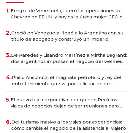
1.
Emigró de Venezuela, lideró las operaciones de
Chevron en EE.UU. y hoy es la única mujer CEO en
Vaca Muerta
2.
Creció en Venezuela, llegó a la Argentina con su
título de abogado y construyó un imperio
gastronómico que revoluciona las marcas "fast
premium"
3.
De Paredes y Lisandro Martínez a Mirtha Legrand:
dos argentinos impulsan el negocio del wellness
deportivo y el cuidado corporal
4.
Philip Anschutz, el magnate petrolero y rey del
entretenimiento que va por la licitación de
Tecnópolis junto a Fénix
5.
El nuevo lujo corporativo: por qué en Perú los
viajes de negocios dejan de ser reuniones para
convertirse en experiencias transformadoras
6.
Del turismo masivo a los viajes por experiencias:
cómo cambia el negocio de la asistencia al viajero