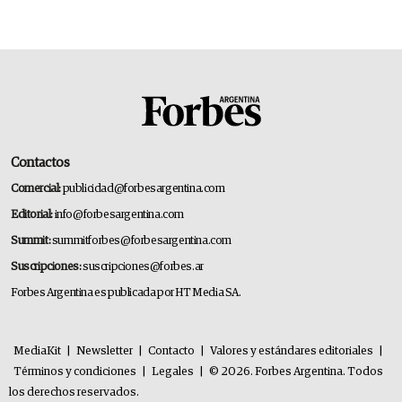
Contactos
Comercial:
publicidad@forbesargentina.com
Editorial:
info@forbesargentina.com
Summit:
summitforbes@forbesargentina.com
Suscripciones:
suscripciones@forbes.ar
Forbes Argentina es publicada por HT Media SA.
MediaKit
|
Newsletter
|
Contacto
|
Valores y estándares editoriales
|
Términos y condiciones
|
Legales
|
© 2026. Forbes Argentina. Todos
los derechos reservados.