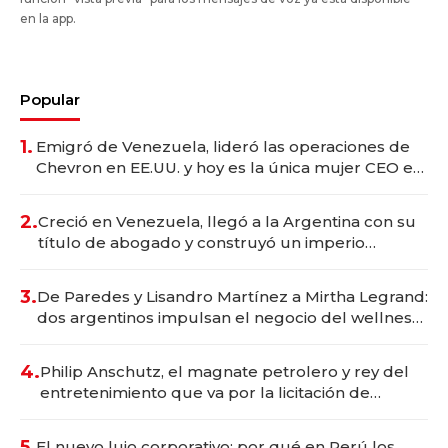
en la app.
Popular
1.
Emigró de Venezuela, lideró las operaciones de
Chevron en EE.UU. y hoy es la única mujer CEO en
Vaca Muerta
2.
Creció en Venezuela, llegó a la Argentina con su
título de abogado y construyó un imperio
gastronómico que revoluciona las marcas "fast
premium"
3.
De Paredes y Lisandro Martínez a Mirtha Legrand:
dos argentinos impulsan el negocio del wellness
deportivo y el cuidado corporal
4.
Philip Anschutz, el magnate petrolero y rey del
entretenimiento que va por la licitación de
Tecnópolis junto a Fénix
5.
El nuevo lujo corporativo: por qué en Perú los