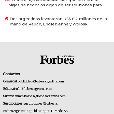
viajes de negocios dejan de ser reuniones para
convertirse en experiencias transformadoras
6.
Dos argentinos levantaron US$ 6,2 millones de la
mano de Rauch, Englebienne y Woloski
Contactos
Comercial:
publicidad@forbesargentina.com
Editorial:
info@forbesargentina.com
Summit:
summitforbes@forbesargentina.com
Suscripciones:
suscripciones@forbes.ar
Forbes Argentina es publicada por HT Media SA.