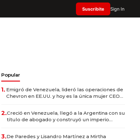
Suscribite
Sign In
Popular
1.
Emigró de Venezuela, lideró las operaciones de
Chevron en EE.UU. y hoy es la única mujer CEO
en Vaca Muerta
2.
Creció en Venezuela, llegó a la Argentina con su
título de abogado y construyó un imperio
gastronómico que revoluciona las marcas "fast
premium"
3.
De Paredes y Lisandro Martínez a Mirtha