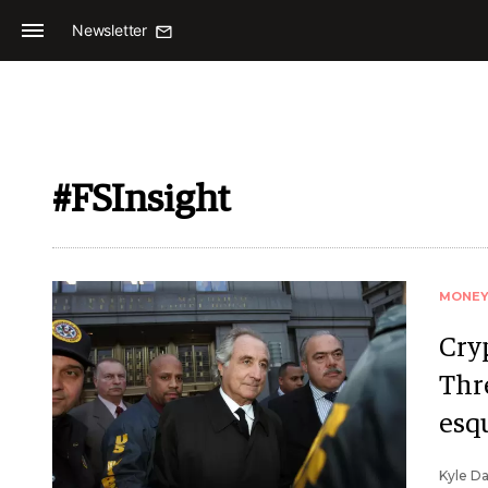
Newsletter
#FSInsight
MONE
Cry
Thr
esq
Kyle Da