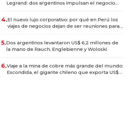
Legrand: dos argentinos impulsan el negocio
del wellness deportivo y el cuidado corporal
4.
El nuevo lujo corporativo: por qué en Perú los
viajes de negocios dejan de ser reuniones para
convertirse en experiencias transformadoras
5.
Dos argentinos levantaron US$ 6,2 millones de
la mano de Rauch, Englebienne y Woloski
6.
Viaje a la mina de cobre más grande del mundo:
Escondida, el gigante chileno que exporta US$
14.000 millones anuales