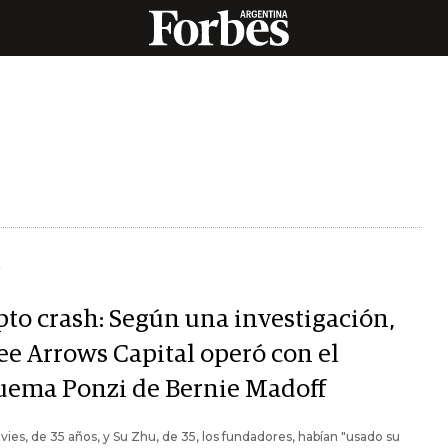
Y
pto crash: Según una investigación,
ee Arrows Capital operó con el
uema Ponzi de Bernie Madoff
vies, de 35 años, y Su Zhu, de 35, los fundadores, habían "usado su