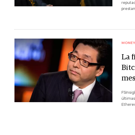
reputac
prestam
MONE
La 
Bit
mes
FSInsig
últimas
Ethereu