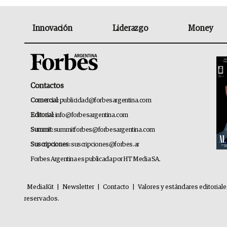
Innovación
Liderazgo
Money
Contactos
Comercial:
publicidad@forbesargentina.com
Editorial:
info@forbesargentina.com
Summit:
summitforbes@forbesargentina.com
Suscripciones:
suscripciones@forbes.ar
Forbes Argentina es publicada por HT Media SA.
MediaKit
|
Newsletter
|
Contacto
|
Valores y estándares editorial
reservados.