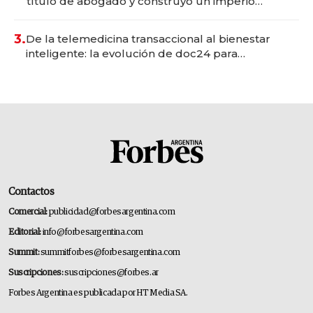
título de abogado y construyó un imperio
gastronómico que revoluciona las marcas "fast
premium"
3.
De la telemedicina transaccional al bienestar
inteligente: la evolución de doc24 para
transformar a las organizaciones
Contactos
Comercial:
publicidad@forbesargentina.com
Editorial:
info@forbesargentina.com
Summit:
summitforbes@forbesargentina.com
Suscripciones:
suscripciones@forbes.ar
Forbes Argentina es publicada por HT Media SA.