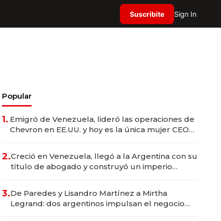
Suscribite
Sign In
Popular
1.
Emigró de Venezuela, lideró las operaciones de
Chevron en EE.UU. y hoy es la única mujer CEO
en Vaca Muerta
2.
Creció en Venezuela, llegó a la Argentina con su
título de abogado y construyó un imperio
gastronómico que revoluciona las marcas "fast
premium"
3.
De Paredes y Lisandro Martínez a Mirtha
Legrand: dos argentinos impulsan el negocio
del wellness deportivo y el cuidado corporal