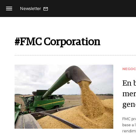
Newsletter
#FMC Corporation
NEGOC
En 
mer
gen
FMC pr
base a 
rendim