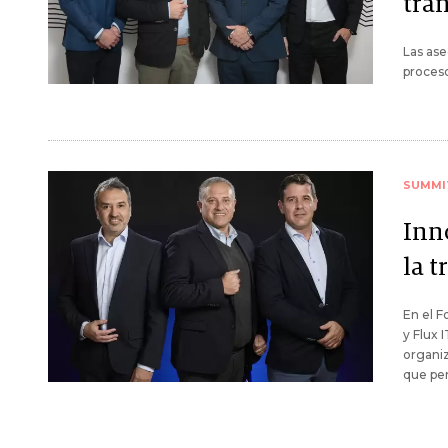
tra
Las ase
proceso
SUMMI
Inn
la 
En el F
y Flux 
organiz
que per