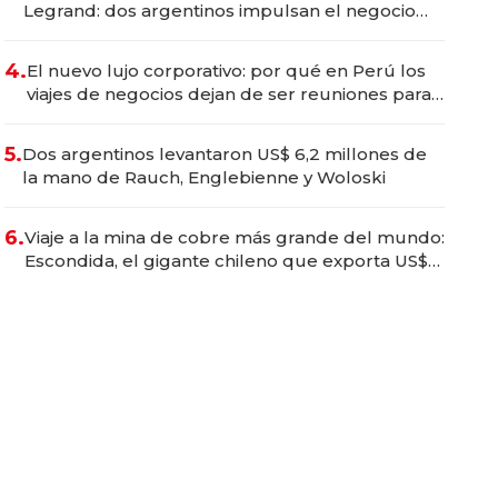
Legrand: dos argentinos impulsan el negocio
del wellness deportivo y el cuidado corporal
4.
El nuevo lujo corporativo: por qué en Perú los
viajes de negocios dejan de ser reuniones para
convertirse en experiencias transformadoras
5.
Dos argentinos levantaron US$ 6,2 millones de
la mano de Rauch, Englebienne y Woloski
6.
Viaje a la mina de cobre más grande del mundo:
Escondida, el gigante chileno que exporta US$
14.000 millones anuales