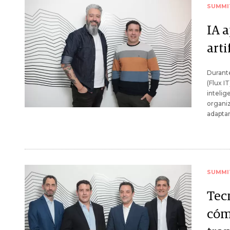
SUMMI
IA 
arti
Durante
(Flux I
intelig
organiz
adaptar
SUMMI
Tecn
cómo