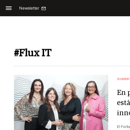
Newsletter
#Flux IT
SUMMI
En 
está
inn
El Forb