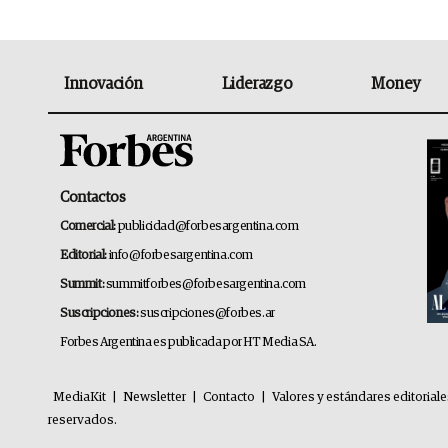
Innovación
Liderazgo
Money
Contactos
Comercial:
publicidad@forbesargentina.com
Editorial:
info@forbesargentina.com
Summit:
summitforbes@forbesargentina.com
Suscripciones:
suscripciones@forbes.ar
Forbes Argentina es publicada por HT Media SA.
MediaKit
|
Newsletter
|
Contacto
|
Valores y estándares editorial
reservados.