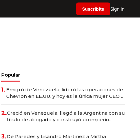
Suscribite
Sign In
Popular
1.
Emigró de Venezuela, lideró las operaciones de
Chevron en EE.UU. y hoy es la única mujer CEO
en Vaca Muerta
2.
Creció en Venezuela, llegó a la Argentina con su
título de abogado y construyó un imperio
gastronómico que revoluciona las marcas "fast
premium"
3.
De Paredes y Lisandro Martínez a Mirtha