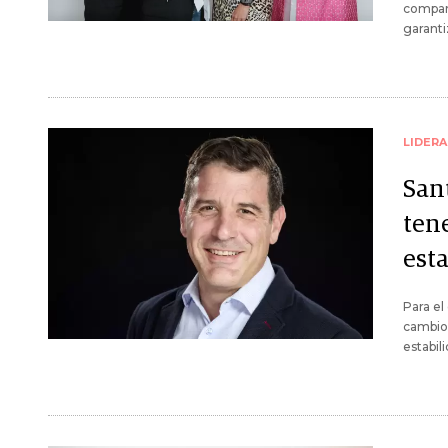
compart
garanti
LIDER
San
ten
est
Para el
cambio
estabil