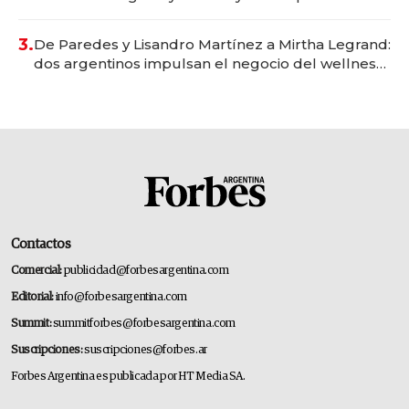
gastronómico que revoluciona las marcas "fast
premium"
3.
De Paredes y Lisandro Martínez a Mirtha Legrand:
dos argentinos impulsan el negocio del wellness
deportivo y el cuidado corporal
Contactos
Comercial:
publicidad@forbesargentina.com
Editorial:
info@forbesargentina.com
Summit:
summitforbes@forbesargentina.com
Suscripciones:
suscripciones@forbes.ar
Forbes Argentina es publicada por HT Media SA.