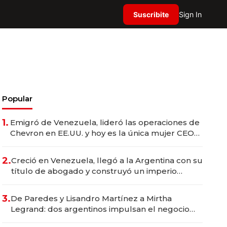
Suscribite
Sign In
Popular
1.
Emigró de Venezuela, lideró las operaciones de
Chevron en EE.UU. y hoy es la única mujer CEO
en Vaca Muerta
2.
Creció en Venezuela, llegó a la Argentina con su
título de abogado y construyó un imperio
gastronómico que revoluciona las marcas "fast
premium"
3.
De Paredes y Lisandro Martínez a Mirtha
Legrand: dos argentinos impulsan el negocio
del wellness deportivo y el cuidado corporal