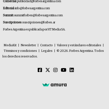
Comercial:
publicidad@forbesargentina.com
Editorial:
info@forbesargentina.com
Summit:
summitforbes@forbesargentina.com
Suscripciones:
suscripciones@forbes.ar
Forbes Argentina es publicada por HT Media SA.
MediaKit
|
Newsletter
|
Contacto
|
Valores y estándares editoriales
|
Términos y condiciones
|
Legales
|
© 2026. Forbes Argentina. Todos
los derechos reservados.