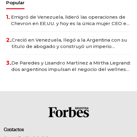
Popular
1.
Emigró de Venezuela, lideró las operaciones de
Chevron en EE.UU. y hoy es la única mujer CEO en
Vaca Muerta
2.
Creció en Venezuela, llegó a la Argentina con su
título de abogado y construyó un imperio
gastronómico que revoluciona las marcas "fast
premium"
3.
De Paredes y Lisandro Martínez a Mirtha Legrand:
dos argentinos impulsan el negocio del wellness
deportivo y el cuidado corporal
Contactos