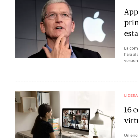
App
pri
esta
La com
hará al
version
LIDER
16 
virt
Un enc