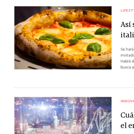
LIFEST
Así
ita
Se hará
invitad
Habrá s
busca a
INNOV
Cuá
el 