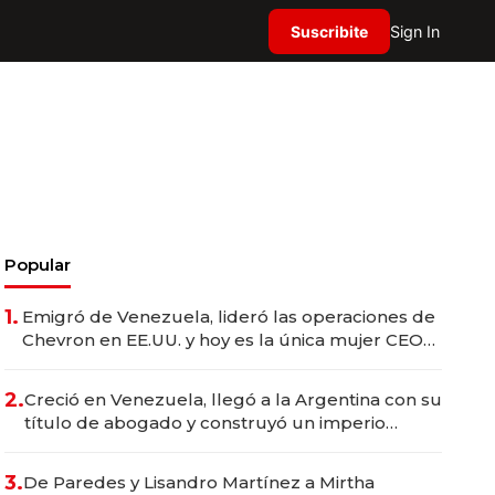
Suscribite
Sign In
Popular
1.
Emigró de Venezuela, lideró las operaciones de
Chevron en EE.UU. y hoy es la única mujer CEO
en Vaca Muerta
2.
Creció en Venezuela, llegó a la Argentina con su
título de abogado y construyó un imperio
gastronómico que revoluciona las marcas "fast
premium"
3.
De Paredes y Lisandro Martínez a Mirtha