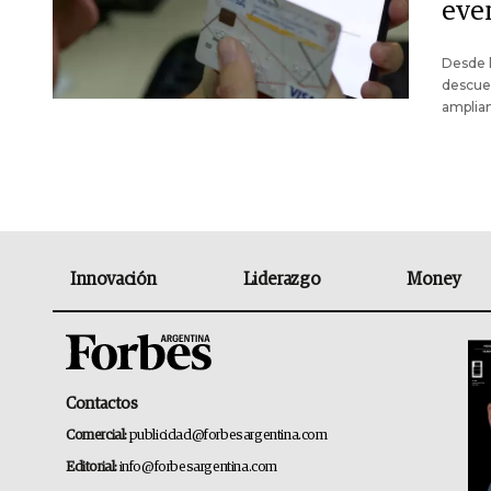
eve
Desde 
descue
ampliam
Innovación
Liderazgo
Money
Contactos
Comercial:
publicidad@forbesargentina.com
Editorial:
info@forbesargentina.com