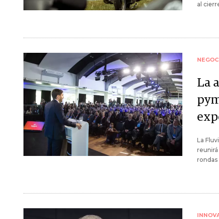
al cier
NEGOC
La 
pym
exp
La Fluv
reunirá
rondas 
INNOV