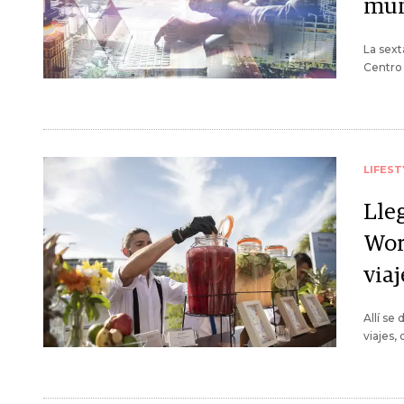
mun
La sext
Centro
LIFEST
Lleg
Worl
viaj
Allí se
viajes,