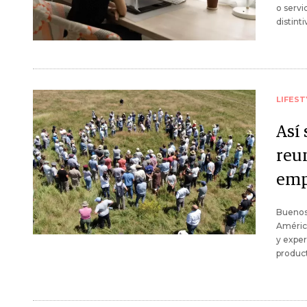
o servi
distinti
LIFEST
Así
reu
emp
Buenos 
América
y exper
product