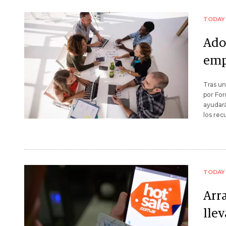
TODAY
Ado
emp
Tras un
por For
ayudará
los rec
TODAY
Arr
llev