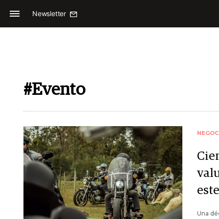
Newsletter
#Evento
NEGOC
Cie
val
est
Una dé