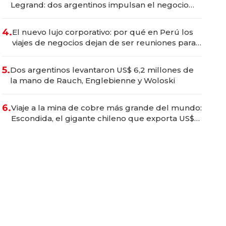
Legrand: dos argentinos impulsan el negocio
del wellness deportivo y el cuidado corporal
4.
El nuevo lujo corporativo: por qué en Perú los
viajes de negocios dejan de ser reuniones para
convertirse en experiencias transformadoras
5.
Dos argentinos levantaron US$ 6,2 millones de
la mano de Rauch, Englebienne y Woloski
6.
Viaje a la mina de cobre más grande del mundo:
Escondida, el gigante chileno que exporta US$
14.000 millones anuales