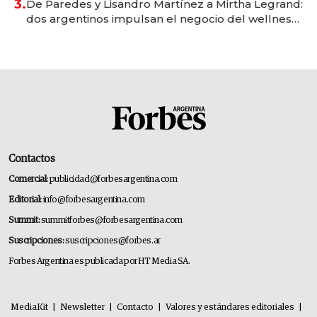
3.
De Paredes y Lisandro Martínez a Mirtha Legrand:
dos argentinos impulsan el negocio del wellness
deportivo y el cuidado corporal
Contactos
Comercial:
publicidad@forbesargentina.com
Editorial:
info@forbesargentina.com
Summit:
summitforbes@forbesargentina.com
Suscripciones:
suscripciones@forbes.ar
Forbes Argentina es publicada por HT Media SA.
MediaKit
|
Newsletter
|
Contacto
|
Valores y estándares editoriales
|