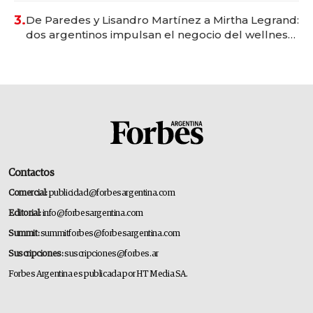
premium"
3.
De Paredes y Lisandro Martínez a Mirtha Legrand:
dos argentinos impulsan el negocio del wellness
deportivo y el cuidado corporal
Contactos
Comercial:
publicidad@forbesargentina.com
Editorial:
info@forbesargentina.com
Summit:
summitforbes@forbesargentina.com
Suscripciones:
suscripciones@forbes.ar
Forbes Argentina es publicada por HT Media SA.