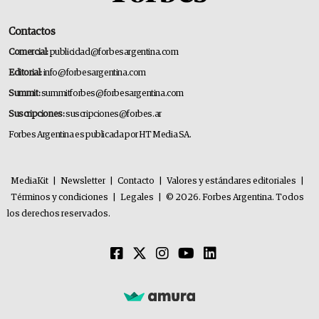
Contactos
Comercial:
publicidad@forbesargentina.com
Editorial:
info@forbesargentina.com
Summit:
summitforbes@forbesargentina.com
Suscripciones:
suscripciones@forbes.ar
Forbes Argentina es publicada por HT Media SA.
MediaKit
|
Newsletter
|
Contacto
|
Valores y estándares editoriales
|
Términos y condiciones
|
Legales
|
© 2026. Forbes Argentina. Todos
los derechos reservados.