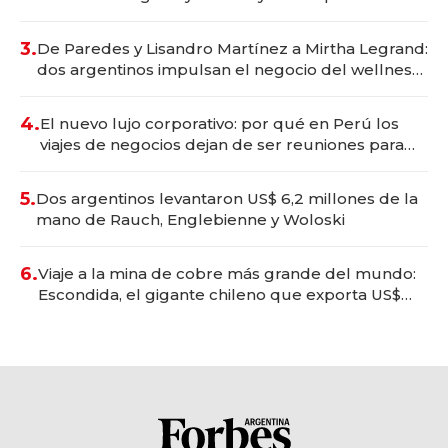
gastronómico que revoluciona las marcas "fast
premium"
3.
De Paredes y Lisandro Martínez a Mirtha Legrand:
dos argentinos impulsan el negocio del wellness
deportivo y el cuidado corporal
4.
El nuevo lujo corporativo: por qué en Perú los
viajes de negocios dejan de ser reuniones para
convertirse en experiencias transformadoras
5.
Dos argentinos levantaron US$ 6,2 millones de la
mano de Rauch, Englebienne y Woloski
6.
Viaje a la mina de cobre más grande del mundo:
Escondida, el gigante chileno que exporta US$
14.000 millones anuales