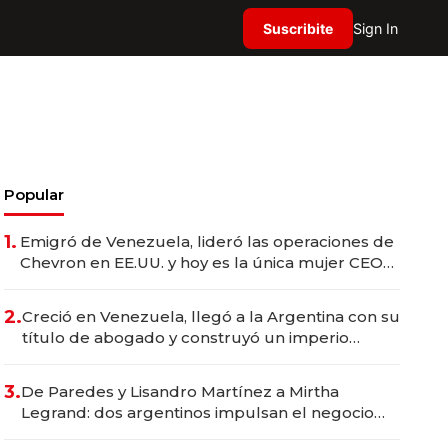
Suscribite
Sign In
Popular
1.
Emigró de Venezuela, lideró las operaciones de
Chevron en EE.UU. y hoy es la única mujer CEO
en Vaca Muerta
2.
Creció en Venezuela, llegó a la Argentina con su
título de abogado y construyó un imperio
gastronómico que revoluciona las marcas "fast
premium"
3.
De Paredes y Lisandro Martínez a Mirtha
Legrand: dos argentinos impulsan el negocio
del wellness deportivo y el cuidado corporal