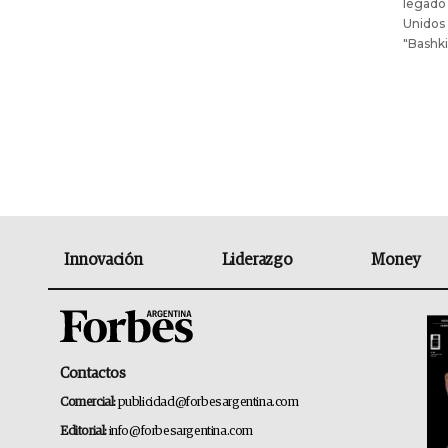
legado 
Unidos 
"Bashki
Innovación
Liderazgo
Money
Contactos
Comercial:
publicidad@forbesargentina.com
Editorial:
info@forbesargentina.com