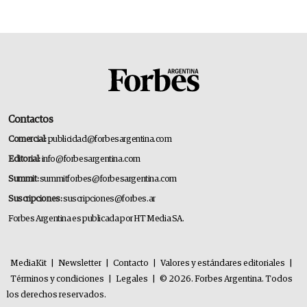
Contactos
Comercial:
publicidad@forbesargentina.com
Editorial:
info@forbesargentina.com
Summit:
summitforbes@forbesargentina.com
Suscripciones:
suscripciones@forbes.ar
Forbes Argentina es publicada por HT Media SA.
MediaKit
|
Newsletter
|
Contacto
|
Valores y estándares editoriales
|
Términos y condiciones
|
Legales
|
© 2026. Forbes Argentina. Todos
los derechos reservados.