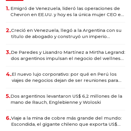
1.
Emigró de Venezuela, lideró las operaciones de
Chevron en EE.UU. y hoy es la única mujer CEO en
Vaca Muerta
2.
Creció en Venezuela, llegó a la Argentina con su
título de abogado y construyó un imperio
gastronómico que revoluciona las marcas "fast
premium"
3.
De Paredes y Lisandro Martínez a Mirtha Legrand:
dos argentinos impulsan el negocio del wellness
deportivo y el cuidado corporal
4.
El nuevo lujo corporativo: por qué en Perú los
viajes de negocios dejan de ser reuniones para
convertirse en experiencias transformadoras
5.
Dos argentinos levantaron US$ 6,2 millones de la
mano de Rauch, Englebienne y Woloski
6.
Viaje a la mina de cobre más grande del mundo:
Escondida, el gigante chileno que exporta US$
14.000 millones anuales