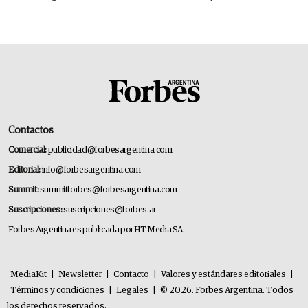
transformar a las organizaciones
Contactos
Comercial:
publicidad@forbesargentina.com
Editorial:
info@forbesargentina.com
Summit:
summitforbes@forbesargentina.com
Suscripciones:
suscripciones@forbes.ar
Forbes Argentina es publicada por HT Media SA.
MediaKit
|
Newsletter
|
Contacto
|
Valores y estándares editoriales
|
Términos y condiciones
|
Legales
|
© 2026. Forbes Argentina. Todos
los derechos reservados.