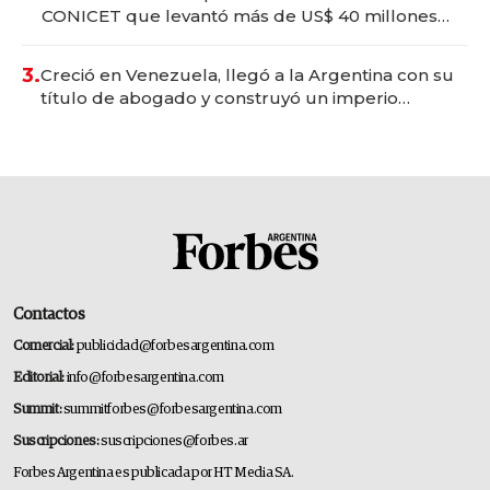
CONICET que levantó más de US$ 40 millones
para fundar startups biotech
3.
Creció en Venezuela, llegó a la Argentina con su
título de abogado y construyó un imperio
gastronómico que revoluciona las marcas "fast
premium"
Contactos
Comercial:
publicidad@forbesargentina.com
Editorial:
info@forbesargentina.com
Summit:
summitforbes@forbesargentina.com
Suscripciones:
suscripciones@forbes.ar
Forbes Argentina es publicada por HT Media SA.