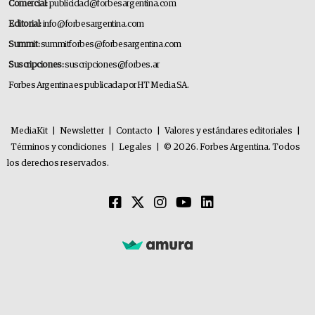
Comercial:
publicidad@forbesargentina.com
Editorial:
info@forbesargentina.com
Summit:
summitforbes@forbesargentina.com
Suscripciones:
suscripciones@forbes.ar
Forbes Argentina es publicada por HT Media SA.
MediaKit
|
Newsletter
|
Contacto
|
Valores y estándares editoriales
|
Términos y condiciones
|
Legales
|
© 2026. Forbes Argentina. Todos
los derechos reservados.