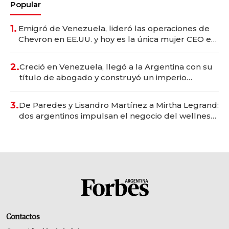
Popular
1.
Emigró de Venezuela, lideró las operaciones de
Chevron en EE.UU. y hoy es la única mujer CEO en
Vaca Muerta
2.
Creció en Venezuela, llegó a la Argentina con su
título de abogado y construyó un imperio
gastronómico que revoluciona las marcas "fast
premium"
3.
De Paredes y Lisandro Martínez a Mirtha Legrand:
dos argentinos impulsan el negocio del wellness
deportivo y el cuidado corporal
Contactos