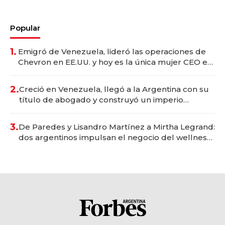
Popular
1.
Emigró de Venezuela, lideró las operaciones de
Chevron en EE.UU. y hoy es la única mujer CEO en
Vaca Muerta
2.
Creció en Venezuela, llegó a la Argentina con su
título de abogado y construyó un imperio
gastronómico que revoluciona las marcas "fast
premium"
3.
De Paredes y Lisandro Martínez a Mirtha Legrand:
dos argentinos impulsan el negocio del wellness
deportivo y el cuidado corporal