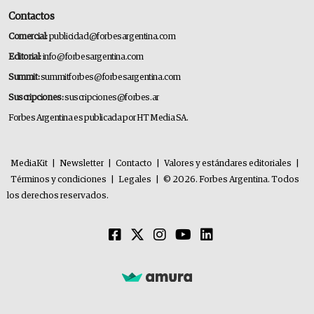
Contactos
Comercial:
publicidad@forbesargentina.com
Editorial:
info@forbesargentina.com
Summit:
summitforbes@forbesargentina.com
Suscripciones:
suscripciones@forbes.ar
Forbes Argentina es publicada por HT Media SA.
MediaKit
|
Newsletter
|
Contacto
|
Valores y estándares editoriales
|
Términos y condiciones
|
Legales
|
© 2026. Forbes Argentina. Todos
los derechos reservados.