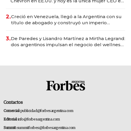
Chevron en EE.UU. y hoy es la única mujer CEO en
Vaca Muerta
2.
Creció en Venezuela, llegó a la Argentina con su
título de abogado y construyó un imperio
gastronómico que revoluciona las marcas "fast
premium"
3.
De Paredes y Lisandro Martínez a Mirtha Legrand:
dos argentinos impulsan el negocio del wellness
deportivo y el cuidado corporal
Contactos
Comercial:
publicidad@forbesargentina.com
Editorial:
info@forbesargentina.com
Summit:
summitforbes@forbesargentina.com