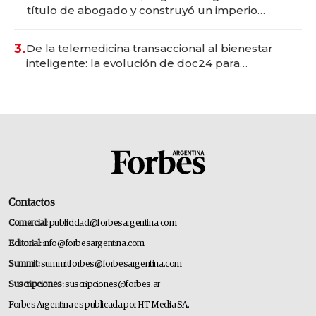
título de abogado y construyó un imperio
gastronómico que revoluciona las marcas "fast
premium"
3.
De la telemedicina transaccional al bienestar
inteligente: la evolución de doc24 para
transformar a las organizaciones
Contactos
Comercial:
publicidad@forbesargentina.com
Editorial:
info@forbesargentina.com
Summit:
summitforbes@forbesargentina.com
Suscripciones:
suscripciones@forbes.ar
Forbes Argentina es publicada por HT Media SA.