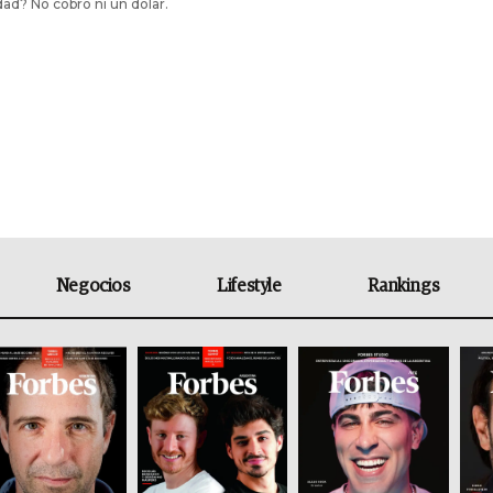
dad? No cobró ni un dólar.
Negocios
Lifestyle
Rankings