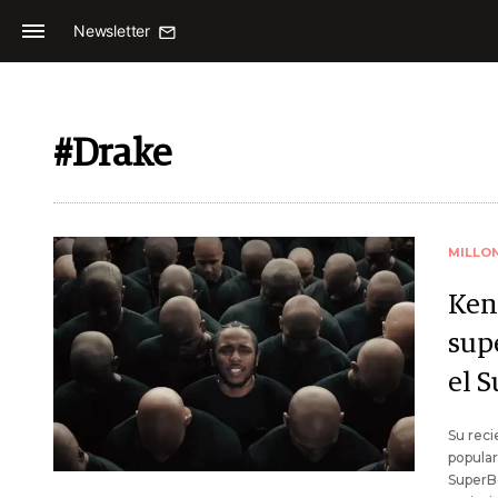
Newsletter
#Drake
MILLO
Ken
supe
el 
Su reci
popular
SuperB