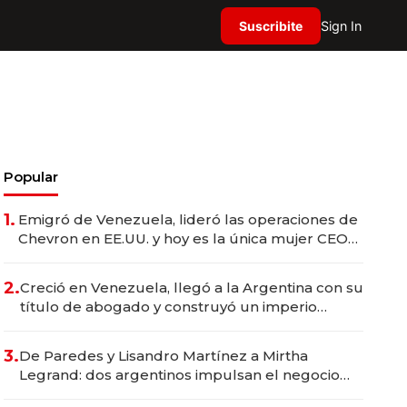
Suscribite
Sign In
Popular
1.
Emigró de Venezuela, lideró las operaciones de
Chevron en EE.UU. y hoy es la única mujer CEO
en Vaca Muerta
2.
Creció en Venezuela, llegó a la Argentina con su
título de abogado y construyó un imperio
gastronómico que revoluciona las marcas "fast
premium"
3.
De Paredes y Lisandro Martínez a Mirtha
Legrand: dos argentinos impulsan el negocio
del wellness deportivo y el cuidado corporal