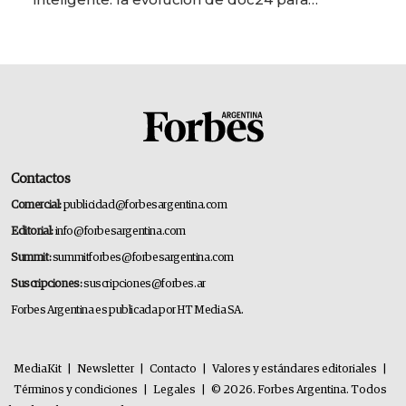
transformar a las organizaciones
Contactos
Comercial:
publicidad@forbesargentina.com
Editorial:
info@forbesargentina.com
Summit:
summitforbes@forbesargentina.com
Suscripciones:
suscripciones@forbes.ar
Forbes Argentina es publicada por HT Media SA.
MediaKit
|
Newsletter
|
Contacto
|
Valores y estándares editoriales
|
Términos y condiciones
|
Legales
|
© 2026. Forbes Argentina. Todos