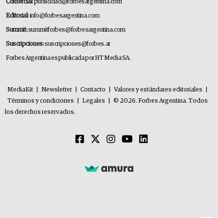
Comercial:
publicidad@forbesargentina.com
Editorial:
info@forbesargentina.com
Summit:
summitforbes@forbesargentina.com
Suscripciones:
suscripciones@forbes.ar
Forbes Argentina es publicada por HT Media SA.
MediaKit
|
Newsletter
|
Contacto
|
Valores y estándares editoriales
|
Términos y condiciones
|
Legales
|
© 2026. Forbes Argentina. Todos
los derechos reservados.