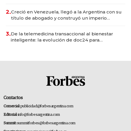
Vaca Muerta
2.
Creció en Venezuela, llegó a la Argentina con su
título de abogado y construyó un imperio
gastronómico que revoluciona las marcas "fast
premium"
3.
De la telemedicina transaccional al bienestar
inteligente: la evolución de doc24 para
transformar a las organizaciones
Contactos
Comercial:
publicidad@forbesargentina.com
Editorial:
info@forbesargentina.com
Summit:
summitforbes@forbesargentina.com