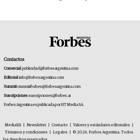
Contactos
Comercial:
publicidad@forbesargentina.com
Editorial:
info@forbesargentina.com
Summit:
summitforbes@forbesargentina.com
Suscripciones:
suscripciones@forbes.ar
Forbes Argentina es publicada por HT Media SA.
MediaKit
|
Newsletter
|
Contacto
|
Valores y estándares editoriales
|
Términos y condiciones
|
Legales
|
© 2026. Forbes Argentina. Todos
los derechos reservados.