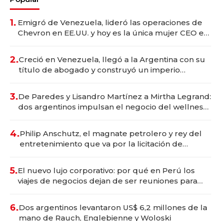
1.
Emigró de Venezuela, lideró las operaciones de
Chevron en EE.UU. y hoy es la única mujer CEO en
Vaca Muerta
2.
Creció en Venezuela, llegó a la Argentina con su
título de abogado y construyó un imperio
gastronómico que revoluciona las marcas "fast
premium"
3.
De Paredes y Lisandro Martínez a Mirtha Legrand:
dos argentinos impulsan el negocio del wellness
deportivo y el cuidado corporal
4.
Philip Anschutz, el magnate petrolero y rey del
entretenimiento que va por la licitación de
Tecnópolis junto a Fénix
5.
El nuevo lujo corporativo: por qué en Perú los
viajes de negocios dejan de ser reuniones para
convertirse en experiencias transformadoras
6.
Dos argentinos levantaron US$ 6,2 millones de la
mano de Rauch, Englebienne y Woloski