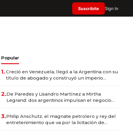
Suscribite
Sign In
Popular
1.
Creció en Venezuela, llegó a la Argentina con su
título de abogado y construyó un imperio
gastronómico que revoluciona las marcas "fast
premium"
2.
De Paredes y Lisandro Martínez a Mirtha
Legrand: dos argentinos impulsan el negocio
del wellness deportivo y el cuidado corporal
3.
Philip Anschutz, el magnate petrolero y rey del
entretenimiento que va por la licitación de
Tecnópolis junto a Fénix