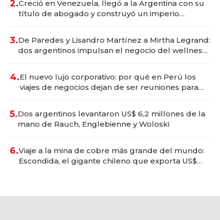
2.
Creció en Venezuela, llegó a la Argentina con su
título de abogado y construyó un imperio
gastronómico que revoluciona las marcas "fast
premium"
3.
De Paredes y Lisandro Martínez a Mirtha Legrand:
dos argentinos impulsan el negocio del wellness
deportivo y el cuidado corporal
4.
El nuevo lujo corporativo: por qué en Perú los
viajes de negocios dejan de ser reuniones para
convertirse en experiencias transformadoras
5.
Dos argentinos levantaron US$ 6,2 millones de la
mano de Rauch, Englebienne y Woloski
6.
Viaje a la mina de cobre más grande del mundo:
Escondida, el gigante chileno que exporta US$
14.000 millones anuales