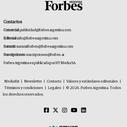
Contactos
Comercial:
publicidad@forbesargentina.com
Editorial:
info@forbesargentina.com
Summit:
summitforbes@forbesargentina.com
Suscripciones:
suscripciones@forbes.ar
Forbes Argentina es publicada por HT Media SA.
MediaKit
|
Newsletter
|
Contacto
|
Valores y estándares editoriales
|
Términos y condiciones
|
Legales
|
© 2026. Forbes Argentina. Todos
los derechos reservados.