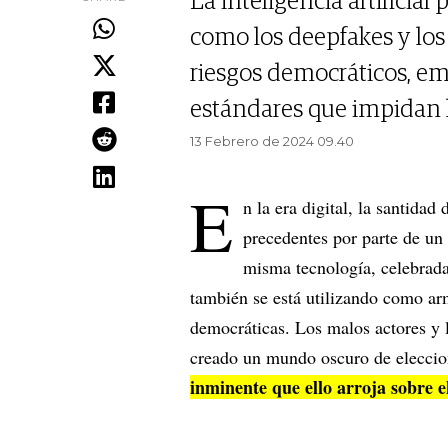
La inteligencia artificia
como los deepfakes y los
riesgos democráticos, em
estándares que impidan l
13 Febrero de 2024 09.40
E
n la era digital, la santidad 
precedentes por parte de un
misma tecnología, celebrada
también se está utilizando como arm
democráticas. Los malos actores y 
creado un mundo oscuro de eleccione
inminente que ello arroja sobre e