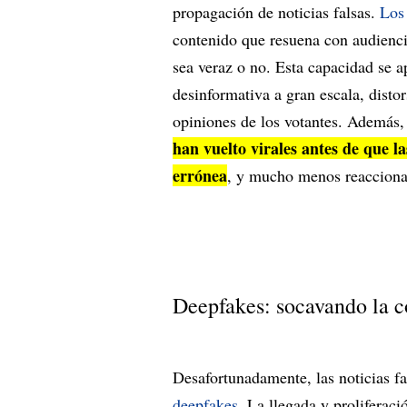
propagación de noticias falsas.
Los
contenido que resuena con audienci
sea veraz o no. Esta capacidad se a
desinformativa a gran escala, disto
opiniones de los votantes. Además
han vuelto virales antes de que l
errónea
, y mucho menos reaccionar
Deepfakes: socavando la c
Desafortunadamente, las noticias fa
deepfakes
. La llegada y proliferac