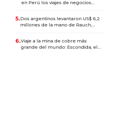
en Perú los viajes de negocios
dejan de ser reuniones para
convertirse en experiencias
5.
Dos argentinos levantaron US$ 6,2
transformadoras
millones de la mano de Rauch,
Englebienne y Woloski
6.
Viaje a la mina de cobre más
grande del mundo: Escondida, el
gigante chileno que exporta US$
14.000 millones anuales