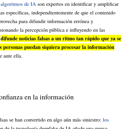
 algoritmos de IA
son expertos en identificar y amplificar
as específicas, independientemente de que el contenido
provecha para difundir información errónea y
rsionando la percepción pública e influyendo en las
difunde noticias falsas a un ritmo tan rápido que ya se
,
as personas puedan siquiera procesar la información
 ante ella.
onfianza en la información
lsas se han convertido en algo aún más siniestro:
los
ión de la tecnología deepfake de IA añade una nueva