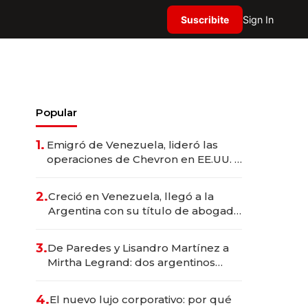
Suscribite
Sign In
Popular
1.
Emigró de Venezuela, lideró las
operaciones de Chevron en EE.UU. y
hoy es la única mujer CEO en Vaca
Muerta
2.
Creció en Venezuela, llegó a la
Argentina con su título de abogado
y construyó un imperio
gastronómico que revoluciona las
3.
De Paredes y Lisandro Martínez a
marcas "fast premium"
Mirtha Legrand: dos argentinos
impulsan el negocio del wellness
deportivo y el cuidado corporal
4.
El nuevo lujo corporativo: por qué