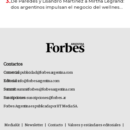
3.
De Paredes y Lisandro Martínez a Mirtha Legrand:
dos argentinos impulsan el negocio del wellness
deportivo y el cuidado corporal
Contactos
Comercial:
publicidad@forbesargentina.com
Editorial:
info@forbesargentina.com
Summit:
summitforbes@forbesargentina.com
Suscripciones:
suscripciones@forbes.ar
Forbes Argentina es publicada por HT Media SA.
MediaKit
|
Newsletter
|
Contacto
|
Valores y estándares editoriales
|