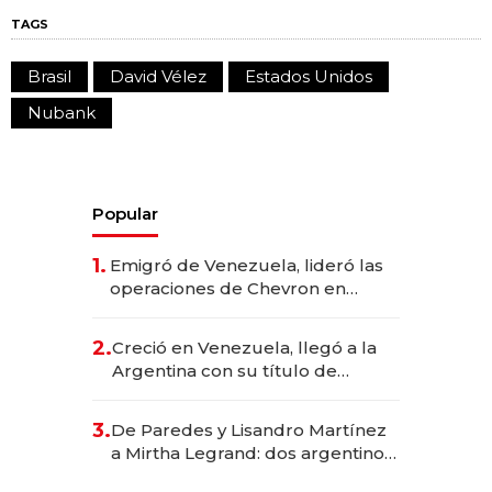
TAGS
Brasil
David Vélez
Estados Unidos
Nubank
Popular
1.
Emigró de Venezuela, lideró las
operaciones de Chevron en
EE.UU. y hoy es la única mujer
CEO en Vaca Muerta
2.
Creció en Venezuela, llegó a la
Argentina con su título de
abogado y construyó un imperio
gastronómico que revoluciona
3.
De Paredes y Lisandro Martínez
las marcas "fast premium"
a Mirtha Legrand: dos argentinos
impulsan el negocio del wellness