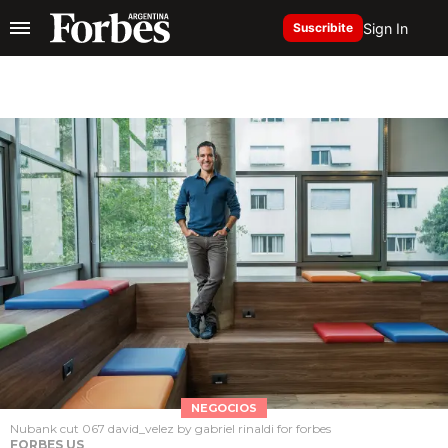
Sign In
Suscribite
NEGOCIOS
Nubank cut 067 david_velez by gabriel rinaldi for forbes
FORBES US