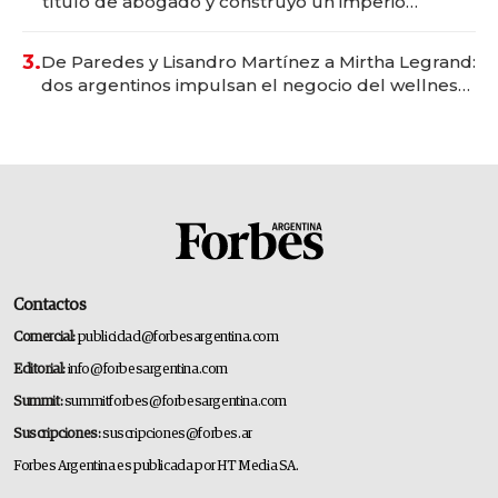
título de abogado y construyó un imperio
gastronómico que revoluciona las marcas "fast
premium"
3.
De Paredes y Lisandro Martínez a Mirtha Legrand:
dos argentinos impulsan el negocio del wellness
deportivo y el cuidado corporal
Contactos
Comercial:
publicidad@forbesargentina.com
Editorial:
info@forbesargentina.com
Summit:
summitforbes@forbesargentina.com
Suscripciones:
suscripciones@forbes.ar
Forbes Argentina es publicada por HT Media SA.