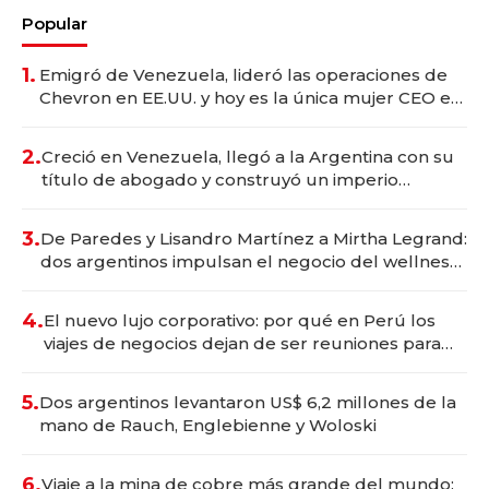
Popular
1.
Emigró de Venezuela, lideró las operaciones de
Chevron en EE.UU. y hoy es la única mujer CEO en
Vaca Muerta
2.
Creció en Venezuela, llegó a la Argentina con su
título de abogado y construyó un imperio
gastronómico que revoluciona las marcas "fast
premium"
3.
De Paredes y Lisandro Martínez a Mirtha Legrand:
dos argentinos impulsan el negocio del wellness
deportivo y el cuidado corporal
4.
El nuevo lujo corporativo: por qué en Perú los
viajes de negocios dejan de ser reuniones para
convertirse en experiencias transformadoras
5.
Dos argentinos levantaron US$ 6,2 millones de la
mano de Rauch, Englebienne y Woloski
6.
Viaje a la mina de cobre más grande del mundo: