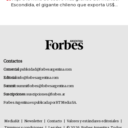
Escondida, el gigante chileno que exporta US$
14.000 millones anuales
Contactos
Comercial:
publicidad@forbesargentina.com
Editorial:
info@forbesargentina.com
Summit:
summitforbes@forbesargentina.com
Suscripciones:
suscripciones@forbes.ar
Forbes Argentina es publicada por HT Media SA.
MediaKit
|
Newsletter
|
Contacto
|
Valores y estándares editoriales
|
Términos y condiciones
|
Legales
|
© 2026. Forbes Argentina. Todos