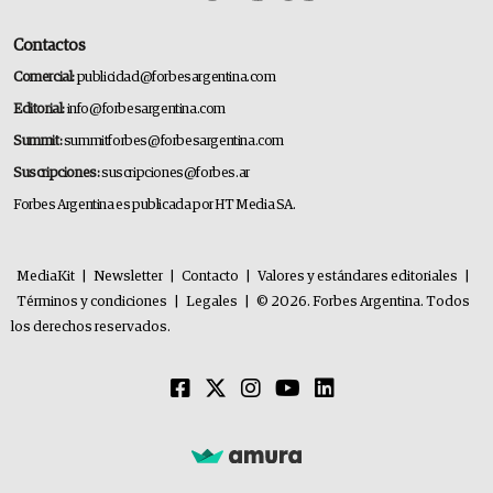
Contactos
Comercial:
publicidad@forbesargentina.com
Editorial:
info@forbesargentina.com
Summit:
summitforbes@forbesargentina.com
Suscripciones:
suscripciones@forbes.ar
Forbes Argentina es publicada por HT Media SA.
MediaKit
|
Newsletter
|
Contacto
|
Valores y estándares editoriales
|
Términos y condiciones
|
Legales
|
© 2026. Forbes Argentina. Todos
los derechos reservados.