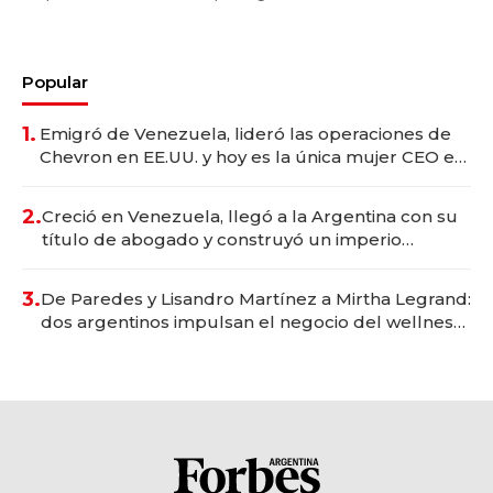
Popular
1.
Emigró de Venezuela, lideró las operaciones de
Chevron en EE.UU. y hoy es la única mujer CEO en
Vaca Muerta
2.
Creció en Venezuela, llegó a la Argentina con su
título de abogado y construyó un imperio
gastronómico que revoluciona las marcas "fast
premium"
3.
De Paredes y Lisandro Martínez a Mirtha Legrand:
dos argentinos impulsan el negocio del wellness
deportivo y el cuidado corporal