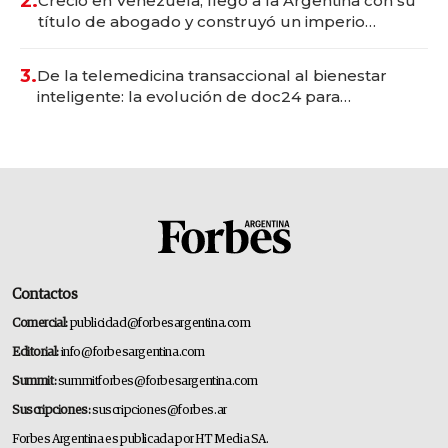
2.
Creció en Venezuela, llegó a la Argentina con su
título de abogado y construyó un imperio
gastronómico que revoluciona las marcas "fast
premium"
3.
De la telemedicina transaccional al bienestar
inteligente: la evolución de doc24 para
transformar a las organizaciones
Contactos
Comercial:
publicidad@forbesargentina.com
Editorial:
info@forbesargentina.com
Summit:
summitforbes@forbesargentina.com
Suscripciones:
suscripciones@forbes.ar
Forbes Argentina es publicada por HT Media SA.