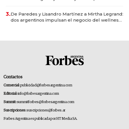
gastronómico que revoluciona las marcas "fast
premium"
3.
De Paredes y Lisandro Martínez a Mirtha Legrand:
dos argentinos impulsan el negocio del wellness
deportivo y el cuidado corporal
Contactos
Comercial:
publicidad@forbesargentina.com
Editorial:
info@forbesargentina.com
Summit:
summitforbes@forbesargentina.com
Suscripciones:
suscripciones@forbes.ar
Forbes Argentina es publicada por HT Media SA.