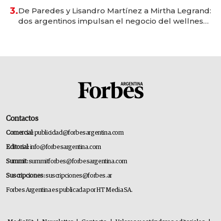
premium"
3.
De Paredes y Lisandro Martínez a Mirtha Legrand:
dos argentinos impulsan el negocio del wellness
deportivo y el cuidado corporal
Contactos
Comercial:
publicidad@forbesargentina.com
Editorial:
info@forbesargentina.com
Summit:
summitforbes@forbesargentina.com
Suscripciones:
suscripciones@forbes.ar
Forbes Argentina es publicada por HT Media SA.