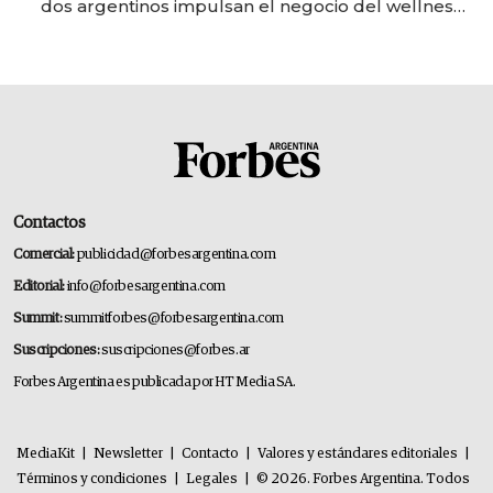
dos argentinos impulsan el negocio del wellness
deportivo y el cuidado corporal
Contactos
Comercial:
publicidad@forbesargentina.com
Editorial:
info@forbesargentina.com
Summit:
summitforbes@forbesargentina.com
Suscripciones:
suscripciones@forbes.ar
Forbes Argentina es publicada por HT Media SA.
MediaKit
|
Newsletter
|
Contacto
|
Valores y estándares editoriales
|
Términos y condiciones
|
Legales
|
© 2026. Forbes Argentina. Todos