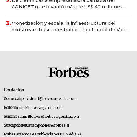
2.
De científicas a empresarias: la camada del
CONICET que levantó más de US$ 40 millones
para fundar startups biotech
3.
Monetización y escala, la infraestructura del
midstream busca destrabar el potencial de Vaca
Muerta
Contactos
Comercial:
publicidad@forbesargentina.com
Editorial:
info@forbesargentina.com
Summit:
summitforbes@forbesargentina.com
Suscripciones:
suscripciones@forbes.ar
Forbes Argentina es publicada por HT Media SA.