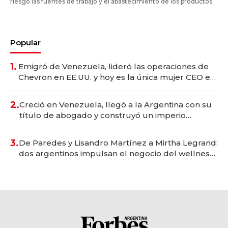
riesgo las fuentes de trabajo y el abastecimiento de los productos.
Popular
1.
Emigró de Venezuela, lideró las operaciones de
Chevron en EE.UU. y hoy es la única mujer CEO en
Vaca Muerta
2.
Creció en Venezuela, llegó a la Argentina con su
título de abogado y construyó un imperio
gastronómico que revoluciona las marcas "fast
premium"
3.
De Paredes y Lisandro Martínez a Mirtha Legrand:
dos argentinos impulsan el negocio del wellness
deportivo y el cuidado corporal