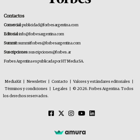
Contactos
Comercial:
publicidad@forbesargentina.com
Editorial:
info@forbesargentina.com
Summit:
summitforbes@forbesargentina.com
Suscripciones:
suscripciones@forbes.ar
Forbes Argentina es publicada por HT Media SA.
MediaKit
|
Newsletter
|
Contacto
|
Valores y estándares editoriales
|
Términos y condiciones
|
Legales
|
© 2026. Forbes Argentina. Todos
los derechos reservados.