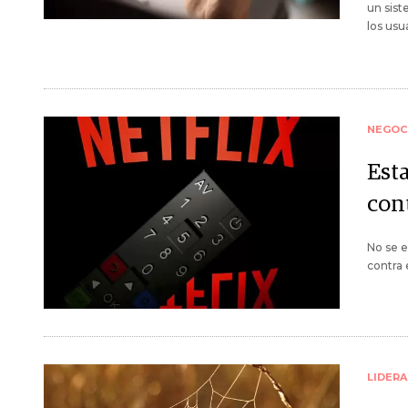
un sist
los usu
NEGOC
Est
con
No se e
contra 
LIDER