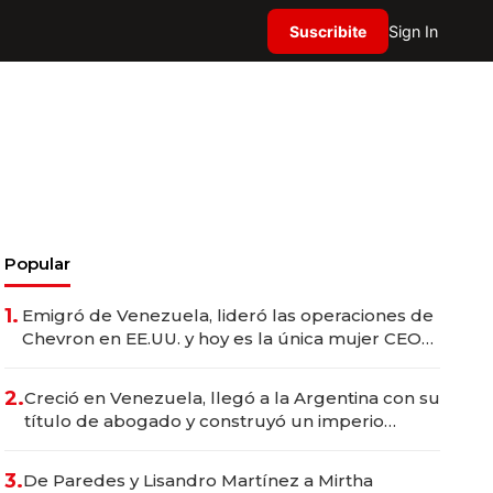
Suscribite
Sign In
Popular
1.
Emigró de Venezuela, lideró las operaciones de
Chevron en EE.UU. y hoy es la única mujer CEO
en Vaca Muerta
2.
Creció en Venezuela, llegó a la Argentina con su
título de abogado y construyó un imperio
gastronómico que revoluciona las marcas "fast
premium"
3.
De Paredes y Lisandro Martínez a Mirtha