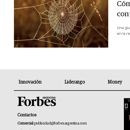
Cóm
con
Una guí
en la re
Innovación
Liderazgo
Money
Contactos
Comercial:
publicidad@forbesargentina.com