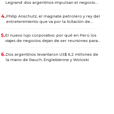
Legrand: dos argentinos impulsan el negocio
del wellness deportivo y el cuidado corporal
4.
Philip Anschutz, el magnate petrolero y rey del
entretenimiento que va por la licitación de
Tecnópolis junto a Fénix
5.
El nuevo lujo corporativo: por qué en Perú los
viajes de negocios dejan de ser reuniones para
convertirse en experiencias transformadoras
6.
Dos argentinos levantaron US$ 6,2 millones de
la mano de Rauch, Englebienne y Woloski