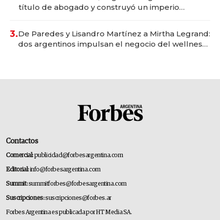
título de abogado y construyó un imperio
gastronómico que revoluciona las marcas "fast
premium"
3.
De Paredes y Lisandro Martínez a Mirtha Legrand:
dos argentinos impulsan el negocio del wellness
deportivo y el cuidado corporal
Contactos
Comercial:
publicidad@forbesargentina.com
Editorial:
info@forbesargentina.com
Summit:
summitforbes@forbesargentina.com
Suscripciones:
suscripciones@forbes.ar
Forbes Argentina es publicada por HT Media SA.