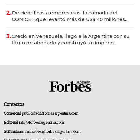
Vaca Muerta
2.
De científicas a empresarias: la camada del
CONICET que levantó más de US$ 40 millones
para fundar startups biotech
3.
Creció en Venezuela, llegó a la Argentina con su
título de abogado y construyó un imperio
gastronómico que revoluciona las marcas "fast
premium"
Contactos
Comercial:
publicidad@forbesargentina.com
Editorial:
info@forbesargentina.com
Summit:
summitforbes@forbesargentina.com