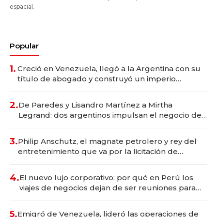
espacial.
Popular
1.
Creció en Venezuela, llegó a la Argentina con su
título de abogado y construyó un imperio
gastronómico que revoluciona las marcas "fast
premium"
2.
De Paredes y Lisandro Martínez a Mirtha
Legrand: dos argentinos impulsan el negocio del
wellness deportivo y el cuidado corporal
3.
Philip Anschutz, el magnate petrolero y rey del
entretenimiento que va por la licitación de
Tecnópolis junto a Fénix
4.
El nuevo lujo corporativo: por qué en Perú los
viajes de negocios dejan de ser reuniones para
convertirse en experiencias transformadoras
5.
Emigró de Venezuela, lideró las operaciones de