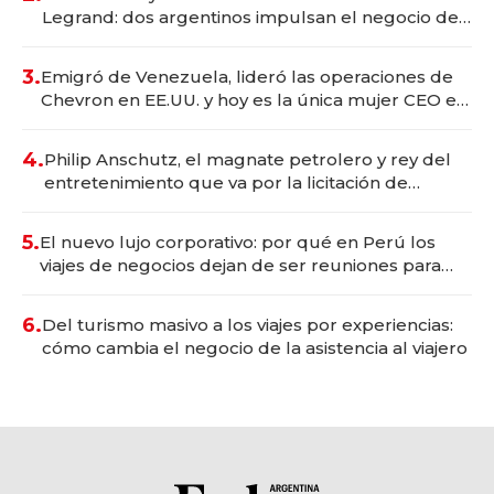
Legrand: dos argentinos impulsan el negocio del
wellness deportivo y el cuidado corporal
3.
Emigró de Venezuela, lideró las operaciones de
Chevron en EE.UU. y hoy es la única mujer CEO en
Vaca Muerta
4.
Philip Anschutz, el magnate petrolero y rey del
entretenimiento que va por la licitación de
Tecnópolis junto a Fénix
5.
El nuevo lujo corporativo: por qué en Perú los
viajes de negocios dejan de ser reuniones para
convertirse en experiencias transformadoras
6.
Del turismo masivo a los viajes por experiencias:
cómo cambia el negocio de la asistencia al viajero