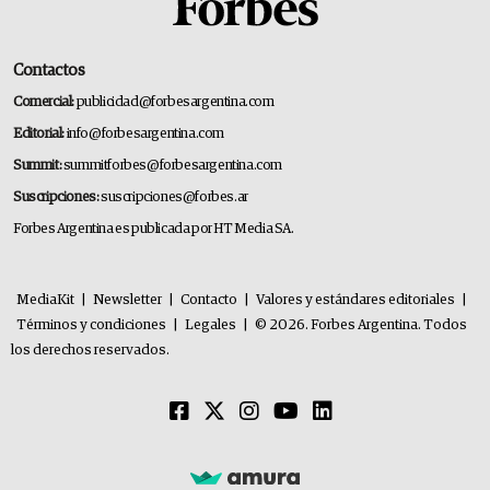
Contactos
Comercial:
publicidad@forbesargentina.com
Editorial:
info@forbesargentina.com
Summit:
summitforbes@forbesargentina.com
Suscripciones:
suscripciones@forbes.ar
Forbes Argentina es publicada por HT Media SA.
MediaKit
|
Newsletter
|
Contacto
|
Valores y estándares editoriales
|
Términos y condiciones
|
Legales
|
© 2026. Forbes Argentina. Todos
los derechos reservados.